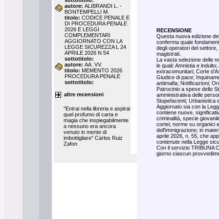
sottotitolo:
autore:
ALIBRANDI L. -
BONTEMPELLI M.
titolo:
CODICE PENALE E
DI PROCEDURA PENALE
2026 E LEGGI
RECENSIONE
COMPLEMENTARI
Questa nuova edizione del
AGGIORNATO CON LA
conferma quale fondamental
LEGGE SICUREZZA L 24
degli operatori del settore
APRILE 2026 N 54
magistrati.
sottotitolo:
La vasta selezione delle 
autore:
AA. VV.
le quali: Amnistia e indulto;
titolo:
MEMENTO 2026
extracomunitari; Corte d’A
PROCEDURA PENALE
Giudice di pace; Inquiname
sottotitolo:
antimafia; Notificazioni; O
Patrocinio a spese dello St
altre recensioni
amministrativa delle perso
Stupefacenti; Urbanistica e
Aggiornato sia con la Legg
"Entrai nella libreria e aspirai
contiene nuove, significativ
quel profumo di carta e
criminalità, specie giovani
magia che inspiegabilmente
cortei; norme su organici e 
a nessuno era ancora
dell'immigrazione; in mater
venuto in mente di
aprile 2026, n. 55, che app
imbottigliare" Carlos Ruiz
contenute nella Legge sic
Zafon
Con il servizio TRIBUNA C
giorno ciascun provvedime