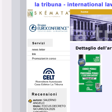
home
news letter
link
Promozioni in corso
Rivenditore Autorizzato
Casa Editrice La Tribuna
autore:
SALERNO
ANGELO
titolo:
FOCUS DECRETO
SICUREZZA 2026