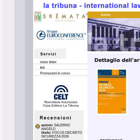
home
news letter
link
Promozioni in corso
Rivenditore Autorizzato
Casa Editrice La Tribuna
autore:
SALERNO
ANGELO
titolo:
FOCUS DECRETO
SICUREZZA 2026