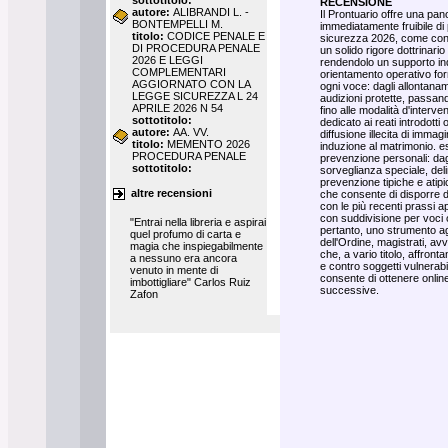
sottotitolo:
RECENSIONE
autore:
ALIBRANDI L. -
Il Prontuario offre una pa
BONTEMPELLI M.
immediatamente fruibile di 
titolo:
CODICE PENALE E
sicurezza 2026, come conve
DI PROCEDURA PENALE
un solido rigore dottrinari
2026 E LEGGI
rendendolo un supporto in
COMPLEMENTARI
orientamento operativo for
AGGIORNATO CON LA
ogni voce: dagli allontanam
LEGGE SICUREZZA L 24
audizioni protette, passand
APRILE 2026 N 54
fino alle modalità d'interve
sottotitolo:
dedicato ai reati introdotti 
autore:
AA. VV.
diffusione illecita di immag
titolo:
MEMENTO 2026
induzione al matrimonio. es
PROCEDURA PENALE
prevenzione personali: dag
sottotitolo:
sorveglianza speciale, del
prevenzione tipiche e atip
altre recensioni
che consente di disporre di
con le più recenti prassi a
con suddivisione per voci 
"Entrai nella libreria e aspirai
pertanto, uno strumento ag
quel profumo di carta e
dell'Ordine, magistrati, avvo
magia che inspiegabilmente
che, a vario titolo, affront
a nessuno era ancora
e contro soggetti vulnerabil
venuto in mente di
consente di ottenere online
imbottigliare" Carlos Ruiz
successive.
Zafon