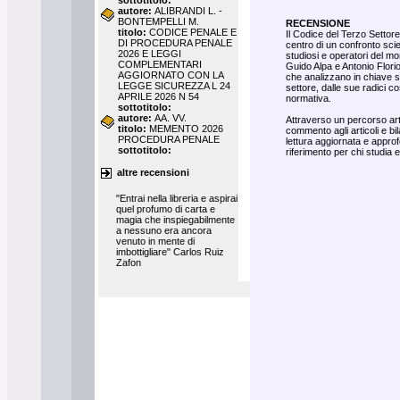
sottotitolo:
autore:
ALIBRANDI L. -
BONTEMPELLI M.
RECENSIONE
titolo:
CODICE PENALE E
Il Codice del Terzo Settore,
DI PROCEDURA PENALE
centro di un confronto scien
2026 E LEGGI
studiosi e operatori del m
COMPLEMENTARI
Guido Alpa e Antonio Florio,
AGGIORNATO CON LA
che analizzano in chiave si
LEGGE SICUREZZA L 24
settore, dalle sue radici co
APRILE 2026 N 54
normativa.
sottotitolo:
autore:
AA. VV.
Attraverso un percorso artic
titolo:
MEMENTO 2026
commento agli articoli e bil
PROCEDURA PENALE
lettura aggiornata e appro
sottotitolo:
riferimento per chi studia 
altre recensioni
"Entrai nella libreria e aspirai
quel profumo di carta e
magia che inspiegabilmente
a nessuno era ancora
venuto in mente di
imbottigliare" Carlos Ruiz
Zafon