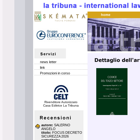
home
news letter
link
Promozioni in corso
Rivenditore Autorizzato
Casa Editrice La Tribuna
autore:
SALERNO
ANGELO
titolo:
FOCUS DECRETO
SICUREZZA 2026