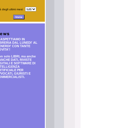
à degli ultimi mesi:
 ASPETTIAMO IN
BRERIA DAL LUNEDI' AL
ENERDI' CON TANTE
VITA'!
n solo LIBRI, ma anche
NCHE DATI, RIVISTE
GITALI E SOFTWARE DI
NTELLIGENZA
RTIFICIALE PER
VOCATI, GIURISTI E
OMMERCIALISTI.