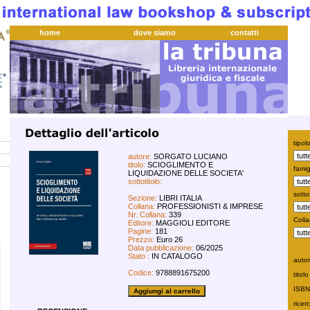
home
dove siamo
contatti
tipol
autore:
SORGATO LUCIANO
titolo:
SCIOGLIMENTO E
famig
LIQUIDAZIONE DELLE SOCIETA'
sottotitolo:
sotto
Sezione:
LIBRI ITALIA
Collana:
PROFESSIONISTI & IMPRESE
Nr. Collana:
339
Coll
Editore:
MAGGIOLI EDITORE
Pagine:
181
Prezzo:
Euro 26
Data pubblicazione:
06/2025
Stato :
IN CATALOGO
au
Codice:
9788891675200
ti
I
ricer