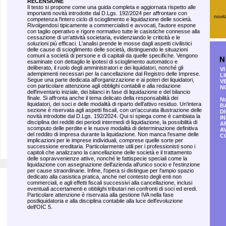
RECENSIONE
Il testo si propone come una guida completa e aggiornata rispetto alle
importanti novità introdotte dal D.Lgs. 192/2024 per affrontare con
novit
competenza l'intero ciclo di scioglimento e liquidazione delle società.
Rivolgendosi tipicamente a commercialisti e avvocati, l'autore espone
con taglio operativo e rigore normativo tutte le casistiche connesse alla
cessazione di un'attività societaria, evidenziando le criticità e le
soluzioni più efficaci. L'analisi prende le mosse dagli aspetti civilistici
delle cause di scioglimento delle società, distinguendo le situazioni
comuni a società di persone e di capitali da quelle specifiche. Vengono
esaminate con dettaglio le ipotesi di scioglimento automatico e
deliberato, il ruolo degli amministratori e dei liquidatori, nonché gli
VI
adempimenti necessari per la cancellazione dal Registro delle Imprese.
LI
Segue una parte dedicata all'organizzazione e ai poteri dei liquidatori,
V
con particolare attenzione agli obblighi contabili e alla redazione
NO
dell'inventario iniziale, dei bilanci in fase di liquidazione e del bilancio
finale. Si affronta anche il tema delicato della responsabilità dei
No
liquidatori, dei soci e delle modalità di riparto dell'attivo residuo. Un'intera
BA
sezione è riservata agli aspetti fiscali, con un'accurata illustrazione delle
DI
novità introdotte dal D.Lgs. 192/2024. Qui si spiega come è cambiata la
I
disciplina dei redditi dei periodi intermedi di liquidazione, la possibilità di
A
scomputo delle perdite e le nuove modalità di determinazione definitiva
AV
del reddito di impresa durante la liquidazione. Non manca l'esame delle
C
implicazioni per le imprese individuali, comprese quelle sorte per
successione ereditaria. Particolarmente utili per i professionisti sono i
capitoli che analizzano la cancellazione delle società e il trattamento
delle sopravvenienze attive, nonché le fattispecie speciali come la
liquidazione con assegnazione dell'azienda all'unico socio e l'estinzione
per cause straordinarie. Infine, l'opera si distingue per l'ampio spazio
dedicato alla casistica pratica, anche nel contesto degli enti non
commerciali, e agli effetti fiscali successivi alla cancellazione, inclusi
eventuali accertamenti e obblighi tributari nei confronti di soci ed eredi.
Particolare attenzione è riservata alla gestione IVA nella fase
postliquidatoria e alla disciplina contabile alla luce dell'evoluzione
dell'OIC 5.