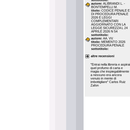
sottotitolo:
autore:
ALIBRANDI L. -
BONTEMPELLI M.
titolo:
CODICE PENALE E
DI PROCEDURA PENALE
2026 E LEGGI
COMPLEMENTARI
AGGIORNATO CON LA
LEGGE SICUREZZA L 24
APRILE 2026 N 54
sottotitolo:
autore:
AA. VV.
titolo:
MEMENTO 2026
PROCEDURA PENALE
sottotitolo:
altre recensioni
"Entrai nella libreria e aspirai
quel profumo di carta e
magia che inspiegabilmente
a nessuno era ancora
venuto in mente di
imbottigliare" Carlos Ruiz
Zafon