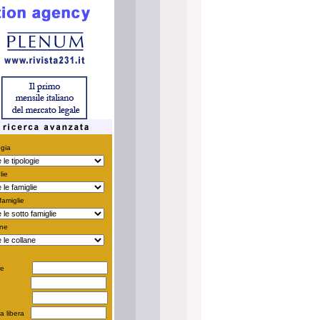
ogia
lie
famiglie
ane
tore
tolo
SBN
ca libera